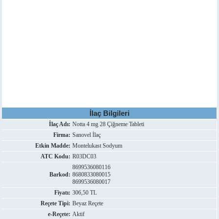
İlaç Bilgileri
İlaç Adı:
Notta 4 mg 28 Çiğneme Tableti
Firma:
Sanovel İlaç
Etkin Madde:
Montelukast Sodyum
ATC Kodu:
R03DC03
8699536080116
Barkod:
8680833080015
8699536080017
Fiyatı:
306,50 TL
Reçete Tipi:
Beyaz Reçete
e-Reçete:
Aktif