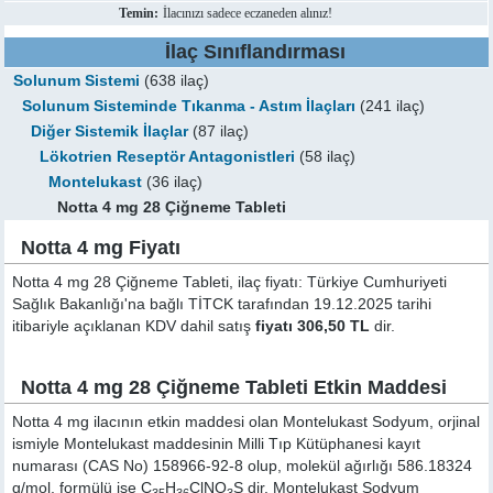
Temin:
İlacınızı sadece eczaneden alınız!
İlaç Sınıflandırması
Solunum Sistemi
(638 ilaç)
Solunum Sisteminde Tıkanma - Astım İlaçları
(241 ilaç)
Diğer Sistemik İlaçlar
(87 ilaç)
Lökotrien Reseptör Antagonistleri
(58 ilaç)
Montelukast
(36 ilaç)
Notta 4 mg 28 Çiğneme Tableti
Notta 4 mg Fiyatı
Notta 4 mg 28 Çiğneme Tableti, ilaç fiyatı: Türkiye Cumhuriyeti
Sağlık Bakanlığı'na bağlı TİTCK tarafından 19.12.2025 tarihi
itibariyle açıklanan KDV dahil satış
fiyatı 306,50 TL
dir.
Notta 4 mg 28 Çiğneme Tableti Etkin Maddesi
Notta 4 mg ilacının etkin maddesi olan Montelukast Sodyum, orjinal
ismiyle
Montelukast
maddesinin Milli Tıp Kütüphanesi kayıt
numarası (CAS No) 158966-92-8 olup, molekül ağırlığı 586.18324
g/mol, formülü ise C
H
ClNO
S dir. Montelukast Sodyum
35
36
3