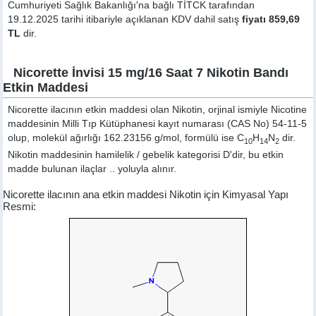
Cumhuriyeti Sağlık Bakanlığı'na bağlı TİTCK tarafından
19.12.2025 tarihi itibariyle açıklanan KDV dahil satış
fiyatı 859,69
TL
dir.
Nicorette İnvisi 15 mg/16 Saat 7 Nikotin Bandı
Etkin Maddesi
Nicorette ilacının etkin maddesi olan Nikotin, orjinal ismiyle
Nicotine
maddesinin Milli Tıp Kütüphanesi kayıt numarası (CAS No) 54-11-5
olup, molekül ağırlığı 162.23156 g/mol, formülü ise C
H
N
dir.
10
14
2
Nikotin maddesinin hamilelik / gebelik kategorisi D'dir, bu etkin
madde bulunan ilaçlar .. yoluyla alınır.
Nicorette ilacının ana etkin maddesi Nikotin için Kimyasal Yapı
Resmi: