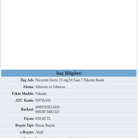
İlaç Bilgileri
İlaç Adı:
Nicorette İnvisi 15 mg/16 Saat 7 Nikotin Bandı
Firma:
Johnson ve Johnson
Etkin Madde:
Nikotin
ATC Kodu:
N07BA01
8699593813429
Barkod:
8683873481323
Fiyatı:
859,69 TL
Reçete Tipi:
Beyaz Reçete
e-Reçete:
Aktif