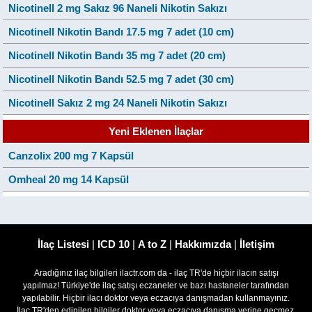
Nicotinell 2 mg Sakız 96 Naneli Nikotin Sakızı
Nicotinell Nikotin Bandı 17.5 mg 7 adet (10 cm)
Nicotinell Nikotin Bandı 35 mg 7 adet (20 cm)
Nicotinell Nikotin Bandı 52.5 mg 7 adet (30 cm)
Nicotinell Sakız 2 mg 24 Naneli Nikotin Sakızı
Yeni Eklenen İlaçlar
Canzolix 200 mg 7 Kapsül
Omheal 20 mg 14 Kapsül
İlaç Listesi
|
ICD 10
|
A to Z
|
Hakkımızda
|
İletişim
Aradığınız ilaç bilgileri ilactr.com da - ilaç TR'de hiçbir ilacın satışı
yapılmaz! Türkiye'de ilaç satışı eczaneler ve bazı hastaneler tarafından
yapılabilir. Hiçbir ilacı doktor veya eczacıya danışmadan kullanmayınız.
İlaç TR'den edinilen bilgiler doktor veya eczacıya danışma yerine geçmez,