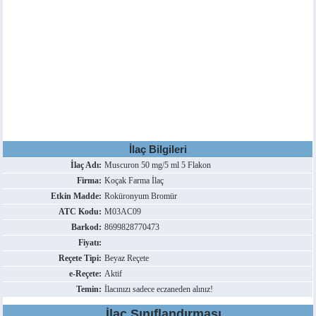
İlaç Bilgileri
İlaç Adı:
Muscuron 50 mg/5 ml 5 Flakon
Firma:
Koçak Farma İlaç
Etkin Madde:
Roküronyum Bromür
ATC Kodu:
M03AC09
Barkod:
8699828770473
Fiyatı:
Reçete Tipi:
Beyaz Reçete
e-Reçete:
Aktif
Temin:
İlacınızı sadece eczaneden alınız!
İlaç Sınıflandırması