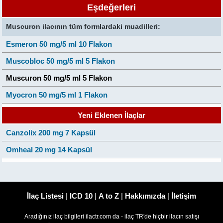
Eşdeğerleri
Muscuron ilacının tüm formlardaki muadilleri:
Esmeron 50 mg/5 ml 10 Flakon
Muscobloc 50 mg/5 ml 5 Flakon
Muscuron 50 mg/5 ml 5 Flakon
Myocron 50 mg/5 ml 1 Flakon
Yeni Eklenen İlaçlar
Canzolix 200 mg 7 Kapsül
Omheal 20 mg 14 Kapsül
İlaç Listesi
|
ICD 10
|
A to Z
|
Hakkımızda
|
İletişim
Aradığınız ilaç bilgileri ilactr.com da - ilaç TR'de hiçbir ilacın satışı