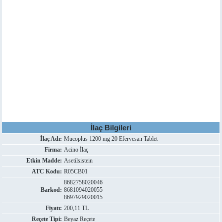
İlaç Bilgileri
İlaç Adı:
Mucoplus 1200 mg 20 Efervesan Tablet
Firma:
Acino İlaç
Etkin Madde:
Asetilsistein
ATC Kodu:
R05CB01
8682758020046
Barkod:
8681094020055
8697929020015
Fiyatı:
200,11 TL
Reçete Tipi:
Beyaz Reçete