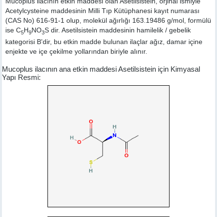
Mucoplus ilacının etkin maddesi olan Asetilsistein, orjinal ismiyle
Acetylcysteine
maddesinin Milli Tıp Kütüphanesi kayıt numarası
(CAS No) 616-91-1 olup, molekül ağırlığı 163.19486 g/mol, formülü
ise C
H
NO
S dir. Asetilsistein maddesinin hamilelik / gebelik
5
9
3
kategorisi B'dir, bu etkin madde bulunan ilaçlar ağız, damar içine
enjekte ve içe çekilme yollarından biriyle alınır.
Mucoplus ilacının ana etkin maddesi Asetilsistein için Kimyasal
Yapı Resmi: