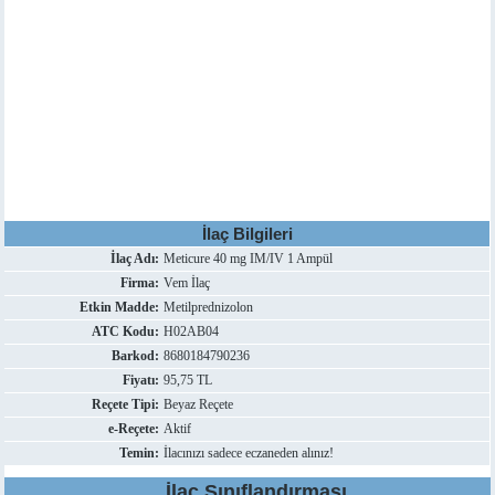
İlaç Bilgileri
İlaç Adı:
Meticure 40 mg IM/IV 1 Ampül
Firma:
Vem İlaç
Etkin Madde:
Metilprednizolon
ATC Kodu:
H02AB04
Barkod:
8680184790236
Fiyatı:
95,75 TL
Reçete Tipi:
Beyaz Reçete
e-Reçete:
Aktif
Temin:
İlacınızı sadece eczaneden alınız!
İlaç Sınıflandırması