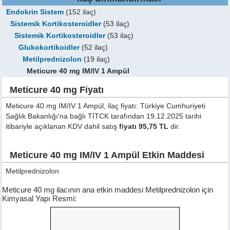
Endokrin Sistem
(152 ilaç)
Sistemik Kortikosteroidler
(53 ilaç)
Sistemik Kortikosteroidler
(53 ilaç)
Glukokortikoidler
(52 ilaç)
Metilprednizolon
(19 ilaç)
Meticure 40 mg IM/IV 1 Ampül
Meticure 40 mg Fiyatı
Meticure 40 mg IM/IV 1 Ampül, ilaç fiyatı: Türkiye Cumhuriyeti
Sağlık Bakanlığı'na bağlı TİTCK tarafından 19.12.2025 tarihi
itibariyle açıklanan KDV dahil satış
fiyatı 95,75 TL
dir.
Meticure 40 mg IM/IV 1 Ampül Etkin Maddesi
Metilprednizolon
Meticure 40 mg ilacının ana etkin maddesi Metilprednizolon için
Kimyasal Yapı Resmi: