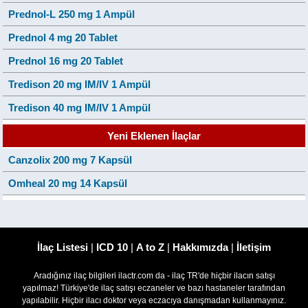
Prednol-L 250 mg 1 Ampül
Prednol 4 mg 20 Tablet
Prednol 16 mg 20 Tablet
Tredison 20 mg IM/IV 1 Ampül
Tredison 40 mg IM/IV 1 Ampül
Yeni Eklenen İlaçlar
Canzolix 200 mg 7 Kapsül
Omheal 20 mg 14 Kapsül
İlaç Listesi
|
ICD 10
|
A to Z
|
Hakkımızda
|
İletişim
Aradığınız ilaç bilgileri ilactr.com da - ilaç TR'de hiçbir ilacın satışı
yapılmaz! Türkiye'de ilaç satışı eczaneler ve bazı hastaneler tarafından
yapılabilir. Hiçbir ilacı doktor veya eczacıya danışmadan kullanmayınız.