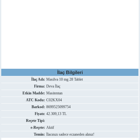
İlaç Bilgileri
İlaç Adı:
Masilva 10 mg 28 Tablet
Firma:
Deva İlaç
Etkin Madde:
Masitentan
ATC Kodu:
C02KX04
Barkod:
8699525099754
Fiyatı:
42.309,13 TL
Reçete Tipi:
e-Reçete:
Aktif
Temin:
İlacınızı sadece eczaneden alınız!