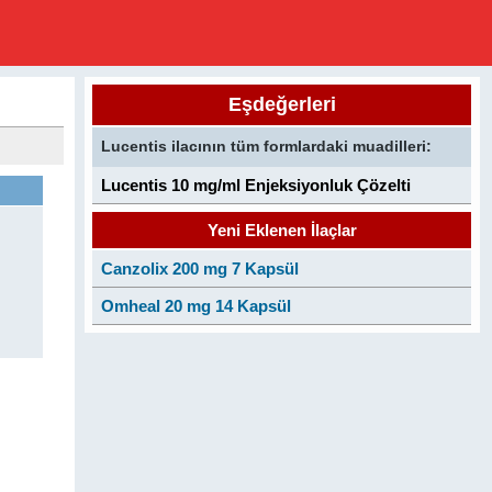
Eşdeğerleri
Lucentis ilacının tüm formlardaki muadilleri:
Lucentis 10 mg/ml Enjeksiyonluk Çözelti
Yeni Eklenen İlaçlar
Canzolix 200 mg 7 Kapsül
Omheal 20 mg 14 Kapsül