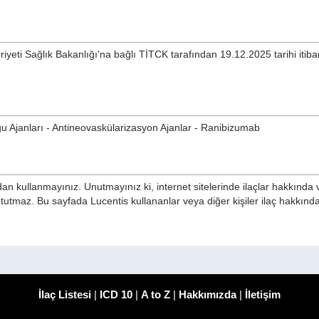
iyeti Sağlık Bakanlığı'na bağlı TİTCK tarafından 19.12.2025 tarihi itibar
i
 Ajanları - Antineovaskülarizasyon Ajanlar - Ranibizumab
n kullanmayınız. Unutmayınız ki, internet sitelerinde ilaçlar hakkında 
 tutmaz. Bu sayfada Lucentis kullananlar veya diğer kişiler ilaç hakkın
İlaç Listesi
|
ICD 10
|
A to Z
|
Hakkımızda
|
İletişim