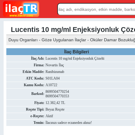
Lucentis 10 mg/ml Enjeksiyonluk Çöze
Duyu Organları - Göze Uygulanan İlaçlar - Oküler Damar Bozukluğu
İlaç Bilgileri
İlaç Adı:
Lucentis 10 mg/ml Enjeksiyonluk Çözelti
Firma:
Novartis İlaç
Etkin Madde:
Ranibizumab
ATC Kodu:
S01LA04
Kamu Kodu:
A10722
8699504770254
Barkod:
8699504770353
Fiyatı:
12.382,42 TL
Reçete Tipi:
Beyaz Reçete
e-Reçete:
Aktif
Temin:
İlacınızı sadece eczaneden alınız!