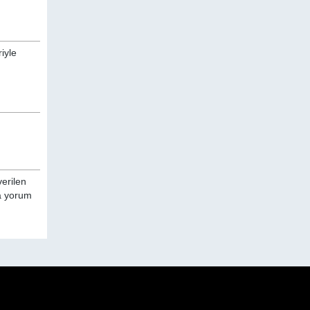
iyle
verilen
da yorum