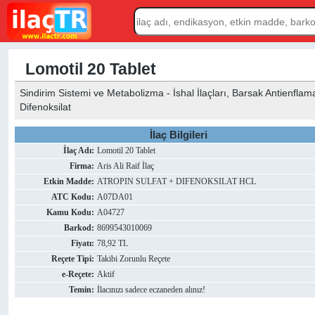
Lomotil 20 Tablet
Sindirim Sistemi ve Metabolizma - İshal İlaçları, Barsak Antienflamatu
Difenoksilat
İlaç Bilgileri
İlaç Adı:
Lomotil 20 Tablet
Firma:
Aris Ali Raif İlaç
Etkin Madde:
ATROPIN SULFAT + DIFENOKSILAT HCL
ATC Kodu:
A07DA01
Kamu Kodu:
A04727
Barkod:
8699543010069
Fiyatı:
78,92 TL
Reçete Tipi:
Takibi Zorunlu Reçete
e-Reçete:
Aktif
Temin:
İlacınızı sadece eczaneden alınız!