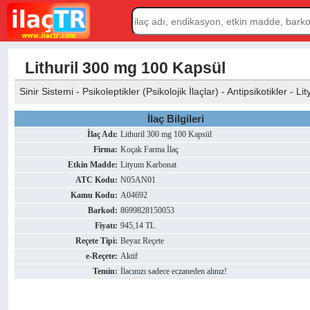
Lithuril 300 mg 100 Kapsül
Sinir Sistemi - Psikoleptikler (Psikolojik İlaçlar) - Antipsikotikler - 
İlaç Bilgileri
İlaç Adı:
Lithuril 300 mg 100 Kapsül
Firma:
Koçak Farma İlaç
Etkin Madde:
Lityum Karbonat
ATC Kodu:
N05AN01
Kamu Kodu:
A04692
Barkod:
8699828150053
Fiyatı:
945,14 TL
Reçete Tipi:
Beyaz Reçete
e-Reçete:
Aktif
Temin:
İlacınızı sadece eczaneden alınız!