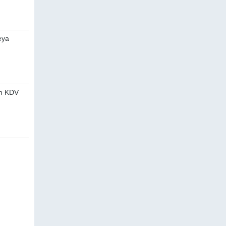
eya
an KDV