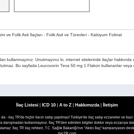
 ve Folik Asit İlaçları - Folik Asit ve Türevleri - Kalsiyum Folinat
n kullanmayınız. Unutmayınız ki, internet sitelerinde ilaçlar hakkında 
ni tutmaz. Bu sayfada Leucovorin Teva 50 mg 1 Flakon kullananlar veya 
İlaç Listesi
|
ICD 10
|
A to Z
|
Hakkımızda
|
İletişim
om da - ilaç TR'de hiçbir ilacın satışı yapılmaz! Türkiye'de ilaç satışı eczaneler ve bazı
ıya danışmadan kullanmayınız. İlaç TR'den edinilen bilgiler doktor veya eczacıya
lamaz. İlaç TR ilaç rehberi, T.C. Sağlık Bakanlğı'nın "Akılcı İlaç" kampanyasını des
ilacTR.com