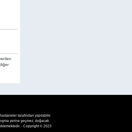
verilen
diğer
 hastaneler tarafından yapılabilir.
 danışma yerine geçmez, doğacak
teklemektedir. - Copyright © 2023