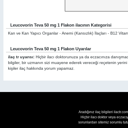
Leucovorin Teva 50 mg 1 Flakon ilacının Kategorisi
Kan ve Kan Yapıcı Organlar - Anemi (Kansızlık) İlaçları - B12 Vitamini
Leucovorin Teva 50 mg 1 Flakon Uyarılar
ilaç tr uyarısı:
Hiçbir ilacı doktorunuza ya da eczacınıza danışmada
bilgiler, bir uzmanın sizi muayene ederek vereceği reçetenin yeri
kişiler ilaç hakkında yorum yapamaz.
Aradığınız ilaç bilgileri ilactr.c
Hiçbir ilacı doktor veya eczac
sorunlardan sitemiz sorumlu tutu