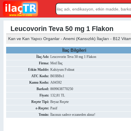
Leucovorin Teva 50 mg 1 Flakon
Kan ve Kan Yapıcı Organlar - Anemi (Kansızlık) İlaçları - B12 Vitamini
İlaç Bilgileri
İlaç Adı:
Leucovorin Teva 50 mg 1 Flakon
Firma:
Med İlaç
Etkin Madde:
Kalsiyum Folinat
ATC Kodu:
B03BBx1
Kamu Kodu:
A04592
Barkod:
8699638770250
Fiyatı:
132,81 TL
Reçete Tipi:
Beyaz Reçete
e-Reçete:
Pasif
Temin:
İlacınızı sadece eczaneden alınız!