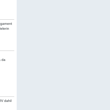
ligament
delerin
a da
DV dahil