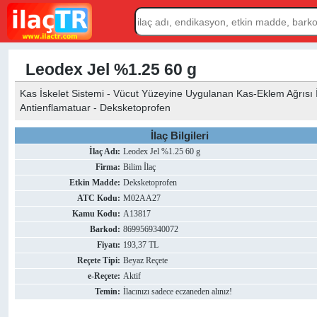
Leodex Jel %1.25 60 g
Kas İskelet Sistemi - Vücut Yüzeyine Uygulanan Kas-Eklem Ağrısı İla
Antienflamatuar - Deksketoprofen
İlaç Bilgileri
İlaç Adı:
Leodex Jel %1.25 60 g
Firma:
Bilim İlaç
Etkin Madde:
Deksketoprofen
ATC Kodu:
M02AA27
Kamu Kodu:
A13817
Barkod:
8699569340072
Fiyatı:
193,37 TL
Reçete Tipi:
Beyaz Reçete
e-Reçete:
Aktif
Temin:
İlacınızı sadece eczaneden alınız!