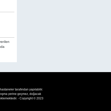
verilen
nda
 hastaneler tarafından yapılabilir.
 danışma yerine geçmez, doğacak
teklemektedir. - Copyright © 2023