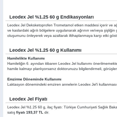
Leodex Jel %1.25 60 g Endikasyonları
Leodex Jel Deksketoprofen Trometamol etken maddesi içerir ve ağrı 
ve kaslardaki ağrılı bölgelere uygulanarak ağrının ve/veya şişliğin 
oluşumunu önleyerek veya azaltarak iltihaplanmaya karşı etki göste
Leodex Jel %1.25 60 g Kullanımı
Hamilelikte Kullanımı
Hamileliğin 6. ayından itibaren Leodex Jel kullanımı önerilmemekted
hamile kalmayı planlıyorsanız doktorunuzu bilgilendirmeli, görüşler
Emzirme Döneminde Kullanımı
Laktasyon dönemindeki emziren annelerin Leodex Jel'i kullanması
Leodex Jel Fiyatı
Leodex Jel %1.25 60 g, ilaç fiyatı: Türkiye Cumhuriyeti Sağlık Baka
satış
fiyatı 193,37 TL
dir.