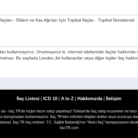
çları - Eklem ve Kas Ağrıları İçin Topikal İlaçlar - Topikal Nonsteroid
n kullanmayınız. Unutmayınız ki, internet sitelerinde ilaçlar hakkında 
 tutmaz. Bu sayfada Leodex Jel kullananlar veya diğer kişiler ilaç hakkı
İlaç Listesi
|
ICD 10
|
A to Z
|
Hakkımızda
|
İletişim
om da - ilaç TR'de hiçbir ilacın satışı yapılmaz! Türkiye'de ilaç satışı eczaneler ve bazı
ıya danışmadan kullanmayınız. İlaç TR'den edinilen bilgiler doktor veya eczacıya
lamaz. İlaç TR ilaç rehberi, T.C. Sağlık Bakanlğı'nın "Akılcı İlaç" kampanyasını des
ilacTR.com