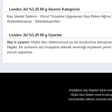
Leodex Jel %1.25 60 g ilacının Kategorisi
Kas İskelet Sistemi - Vücut Yüzeyine Uygulanan Kas-Eklem Ağrısı İla
Antienflamatuar - Deksketoprofen
Leodex Jel %1.25 60 g Uyarılar
ilaç tr uyarısı:
Hiçbir ilacı doktorunuza ya da eczacınıza danışmada
bilgiler, bir uzmanın sizi muayene ederek vereceği reçetenin yerini
yorum yapamaz.
Aradığınız ilaç bilgileri ilactr.c
Hiçbir ilacı doktor veya eczac
sorunlardan sitemiz sorumlu tutu