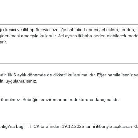
kesici ve iltihap önleyici özelliğe sahiptir. Leodex Jel eklem, tendon, 
giderilmesi amacıyla kullanılır. Jel ayrıca iltihaba neden olabilecek mad
rir.
ir. İlk 6 aylık dönemde de dikkatli kullanılmalıdır. Eğer hamile iseniz y
ini uygulamalısınız.
 önerilmez. Bebeğini emziren anneler doktoruna danışmalıdır.
nlığı'na bağlı TİTCK tarafından 19.12.2025 tarihi itibariyle açıklanan K