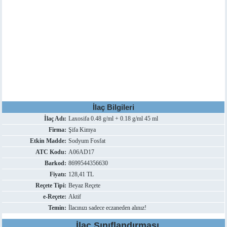
İlaç Bilgileri
İlaç Adı:
Laxosifa 0.48 g/ml + 0.18 g/ml 45 ml
Firma:
Şifa Kimya
Etkin Madde:
Sodyum Fosfat
ATC Kodu:
A06AD17
Barkod:
8699544356630
Fiyatı:
128,41 TL
Reçete Tipi:
Beyaz Reçete
e-Reçete:
Aktif
Temin:
İlacınızı sadece eczaneden alınız!
İlaç Sınıflandırması