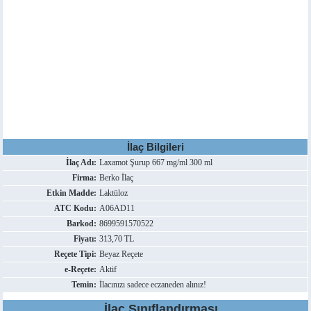
İlaç Bilgileri
İlaç Adı:
Laxamot Şurup 667 mg/ml 300 ml
Firma:
Berko İlaç
Etkin Madde:
Laktüloz
ATC Kodu:
A06AD11
Barkod:
8699591570522
Fiyatı:
313,70 TL
Reçete Tipi:
Beyaz Reçete
e-Reçete:
Aktif
Temin:
İlacınızı sadece eczaneden alınız!
İlaç Sınıflandırması