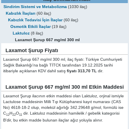
Sindirim Sistemi ve Metabolizma
(1030 ilaç)
Kabızlık İlaçları
(60 ilaç)
Kabızlık Tedavisi İçin İlaçlar
(60 ilaç)
Osmotik Etkili İlaçlar
(19 ilaç)
Laktuloz
(8 ilaç)
Laxamot Şurup 667 mg/ml 300 ml
Laxamot Şurup Fiyatı
Laxamot Şurup 667 mg/ml 300 ml, ilaç fiyatı: Türkiye Cumhuriyeti
Sağlık Bakanlığı'na bağlı TİTCK tarafından 19.12.2025 tarihi
itibariyle açıklanan KDV dahil satış
fiyatı 313,70 TL
dir.
Laxamot Şurup 667 mg/ml 300 ml Etkin Maddesi
Laxamot Şurup ilacının etkin maddesi olan Laktuloz, orjinal ismiyle
Lactulose
maddesinin Milli Tıp Kütüphanesi kayıt numarası (CAS
No) 4618-18-2 olup, molekül ağırlığı 342.29648 g/mol, formülü ise
C
H
O
dir. Laktuloz maddesinin hamilelik / gebelik kategorisi
12
22
11
B'dir, bu etkin madde bulunan ilaçlar ağız yoluyla alınır.