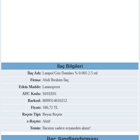
İlaç Bilgileri
İlaç Adı:
Latapol Göz Damlası % 0.005 2.5 ml
Firma:
Abdi İbrahim İlaç
Etkin Madde:
Latanoprost
ATC Kodu:
S01EE01
Barkod:
8699514610212
Fiyatı:
166,72 TL
Reçete Tipi:
Beyaz Reçete
e-Reçete:
Aktif
Temin:
İlacınızı sadece eczaneden alınız!
İlaç Sınıflandırması