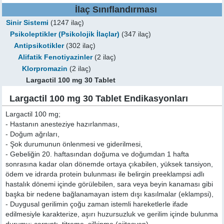
İlaç Sınıflandırması
Sinir Sistemi
(1247 ilaç)
Psikoleptikler (Psikolojik İlaçlar)
(347 ilaç)
Antipsikotikler
(302 ilaç)
Alifatik Fenotiyazinler
(2 ilaç)
Klorpromazin
(2 ilaç)
Largactil 100 mg 30 Tablet
Largactil 100 mg 30 Tablet Endikasyonları
Largactil 100 mg;
- Hastanın anesteziye hazırlanması,
- Doğum ağrıları,
- Şok durumunun önlenmesi ve giderilmesi,
- Gebeliğin 20. haftasından doğuma ve doğumdan 1 hafta
sonrasına kadar olan dönemde ortaya çıkabilen, yüksek tansiyon,
ödem ve idrarda protein bulunması ile belirgin preeklampsi adlı
hastalık dönemi içinde görülebilen, sara veya beyin kanaması gibi
başka bir nedene bağlanamayan istem dışı kasılmalar (eklampsi),
- Duygusal gerilimin çoğu zaman istemli hareketlerle ifade
edilmesiyle karakterize, aşırı huzursuzluk ve gerilim içinde bulunma