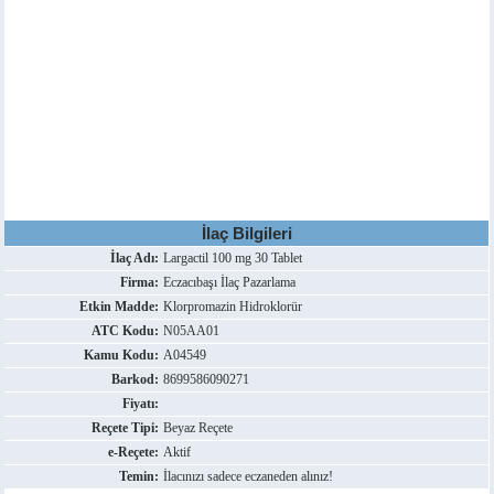
İlaç Bilgileri
İlaç Adı:
Largactil 100 mg 30 Tablet
Firma:
Eczacıbaşı İlaç Pazarlama
Etkin Madde:
Klorpromazin Hidroklorür
ATC Kodu:
N05AA01
Kamu Kodu:
A04549
Barkod:
8699586090271
Fiyatı:
Reçete Tipi:
Beyaz Reçete
e-Reçete:
Aktif
Temin:
İlacınızı sadece eczaneden alınız!