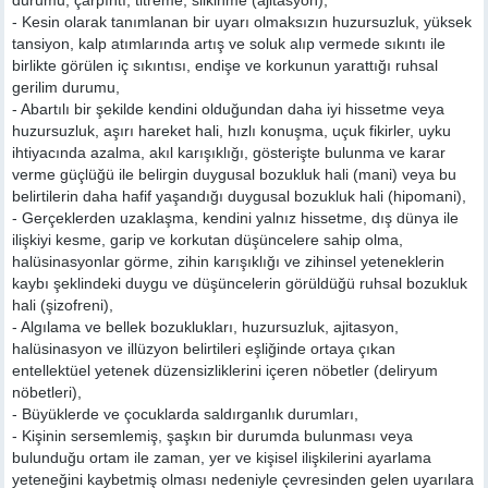
durumu; çarpıntı, titreme, silkinme (ajitasyon),
- Kesin olarak tanımlanan bir uyarı olmaksızın huzursuzluk, yüksek
tansiyon, kalp atımlarında artış ve soluk alıp vermede sıkıntı ile
birlikte görülen iç sıkıntısı, endişe ve korkunun yarattığı ruhsal
gerilim durumu,
- Abartılı bir şekilde kendini olduğundan daha iyi hissetme veya
huzursuzluk, aşırı hareket hali, hızlı konuşma, uçuk fikirler, uyku
ihtiyacında azalma, akıl karışıklığı, gösterişte bulunma ve karar
verme güçlüğü ile belirgin duygusal bozukluk hali (mani) veya bu
belirtilerin daha hafif yaşandığı duygusal bozukluk hali (hipomani),
- Gerçeklerden uzaklaşma, kendini yalnız hissetme, dış dünya ile
ilişkiyi kesme, garip ve korkutan düşüncelere sahip olma,
halüsinasyonlar görme, zihin karışıklığı ve zihinsel yeteneklerin
kaybı şeklindeki duygu ve düşüncelerin görüldüğü ruhsal bozukluk
hali (şizofreni),
- Algılama ve bellek bozuklukları, huzursuzluk, ajitasyon,
halüsinasyon ve illüzyon belirtileri eşliğinde ortaya çıkan
entellektüel yetenek düzensizliklerini içeren nöbetler (deliryum
nöbetleri),
- Büyüklerde ve çocuklarda saldırganlık durumları,
- Kişinin sersemlemiş, şaşkın bir durumda bulunması veya
bulunduğu ortam ile zaman, yer ve kişisel ilişkilerini ayarlama
yeteneğini kaybetmiş olması nedeniyle çevresinden gelen uyarılara