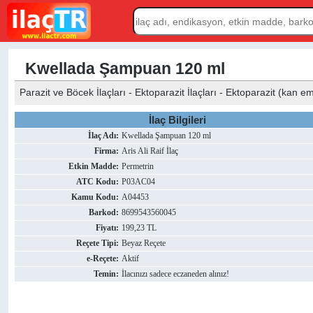
Kwellada Şampuan 120 ml
Parazit ve Böcek İlaçları - Ektoparazit İlaçları - Ektoparazit (kan eme
İlaç Bilgileri
İlaç Adı:
Kwellada Şampuan 120 ml
Firma:
Aris Ali Raif İlaç
Etkin Madde:
Permetrin
ATC Kodu:
P03AC04
Kamu Kodu:
A04453
Barkod:
8699543560045
Fiyatı:
199,23 TL
Reçete Tipi:
Beyaz Reçete
e-Reçete:
Aktif
Temin:
İlacınızı sadece eczaneden alınız!