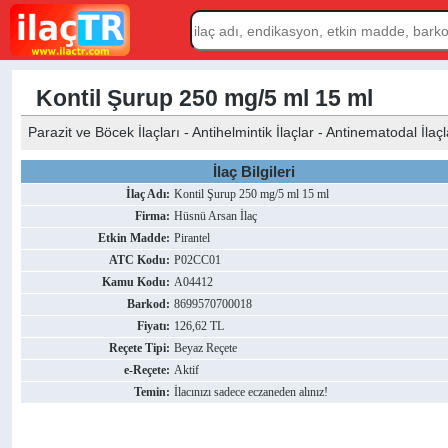
Kontil Şurup 250 mg/5 ml 15 ml
Parazit ve Böcek İlaçları - Antihelmintik İlaçlar - Antinematodal İlaçl
İlaç Bilgileri
İlaç Adı:
Kontil Şurup 250 mg/5 ml 15 ml
Firma:
Hüsnü Arsan İlaç
Etkin Madde:
Pirantel
ATC Kodu:
P02CC01
Kamu Kodu:
A04412
Barkod:
8699570700018
Fiyatı:
126,62 TL
Reçete Tipi:
Beyaz Reçete
e-Reçete:
Aktif
Temin:
İlacınızı sadece eczaneden alınız!