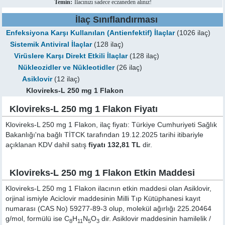
Temin:
İlacınızı sadece eczaneden alınız!
İlaç Sınıflandırması
Enfeksiyona Karşı Kullanılan (Antienfektif) İlaçlar
(1026 ilaç)
Sistemik Antiviral İlaçlar
(128 ilaç)
Virüslere Karşı Direkt Etkili İlaçlar
(128 ilaç)
Nükleozidler ve Nükleotidler
(26 ilaç)
Asiklovir
(12 ilaç)
Klovireks-L 250 mg 1 Flakon
Klovireks-L 250 mg 1 Flakon Fiyatı
Klovireks-L 250 mg 1 Flakon, ilaç fiyatı: Türkiye Cumhuriyeti Sağlık
Bakanlığı'na bağlı TİTCK tarafından 19.12.2025 tarihi itibariyle
açıklanan KDV dahil satış
fiyatı 132,81 TL
dir.
Klovireks-L 250 mg 1 Flakon Etkin Maddesi
Klovireks-L 250 mg 1 Flakon ilacının etkin maddesi olan Asiklovir,
orjinal ismiyle
Aciclovir
maddesinin Milli Tıp Kütüphanesi kayıt
numarası (CAS No) 59277-89-3 olup, molekül ağırlığı 225.20464
g/mol, formülü ise C
H
N
O
dir. Asiklovir maddesinin hamilelik /
8
11
5
3