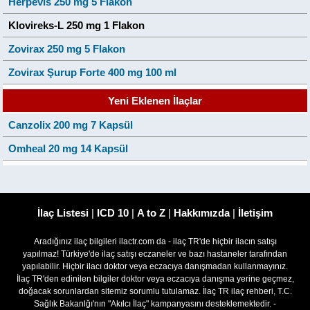
Herpevis 250 mg 5 Flakon
Klovireks-L 250 mg 1 Flakon
Zovirax 250 mg 5 Flakon
Zovirax Şurup Forte 400 mg 100 ml
Yeni Eklenen İlaçlar
Canzolix 200 mg 7 Kapsül
Omheal 20 mg 14 Kapsül
İlaç Listesi
|
ICD 10
|
A to Z
|
Hakkımızda
|
İletişim
Aradığınız ilaç bilgileri ilactr.com da - ilaç TR'de hiçbir ilacın satışı
yapılmaz! Türkiye'de ilaç satışı eczaneler ve bazı hastaneler tarafından
yapılabilir. Hiçbir ilacı doktor veya eczacıya danışmadan kullanmayınız.
İlaç TR'den edinilen bilgiler doktor veya eczacıya danışma yerine geçmez,
doğacak sorunlardan sitemiz sorumlu tutulamaz. İlaç TR ilaç rehberi, T.C.
Sağlık Bakanlğı'nın "Akılcı İlaç" kampanyasını desteklemektedir. -