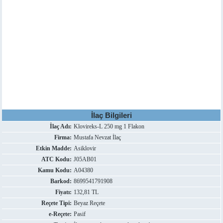
İlaç Bilgileri
İlaç Adı:
Klovireks-L 250 mg 1 Flakon
Firma:
Mustafa Nevzat İlaç
Etkin Madde:
Asiklovir
ATC Kodu:
J05AB01
Kamu Kodu:
A04380
Barkod:
8699541791908
Fiyatı:
132,81 TL
Reçete Tipi:
Beyaz Reçete
e-Reçete:
Pasif