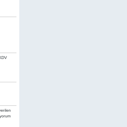
 KDV
verilen
a yorum