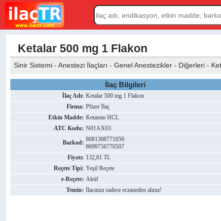
Ketalar 500 mg 1 Flakon
Sinir Sistemi - Anestezi İlaçları - Genel Anestezikler - Diğerleri - 
İlaç Bilgileri
İlaç Adı:
Ketalar 500 mg 1 Flakon
Firma:
Pfizer İlaç
Etkin Madde:
Ketamin HCL
ATC Kodu:
N01AX03
8681308771056
Barkod:
8699756770507
Fiyatı:
132,81 TL
Reçete Tipi:
Yeşil Reçete
e-Reçete:
Aktif
Temin:
İlacınızı sadece eczaneden alınız!