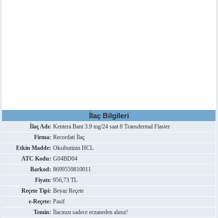
İlaç Bilgileri
İlaç Adı:
Kentera Bant 3.9 mg/24 saat 8 Transdermal Flaster
Firma:
Recordati İlaç
Etkin Madde:
Oksibutinin HCL
ATC Kodu:
G04BD04
Barkod:
8699559810011
Fiyatı:
956,73 TL
Reçete Tipi:
Beyaz Reçete
e-Reçete:
Pasif
Temin:
İlacınızı sadece eczaneden alınız!