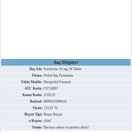
İlaç Bilgileri
İlaç Adı:
Kardoritm 10 mg 30 Tablet
Firma:
Nobel İlaç Pazarlama
Etkin Madde:
Bisoprolol Fumarat
ATC Kodu:
C07AB07
Kamu Kodu:
A10123
Barkod:
8699262090618
Fiyatı:
132,81 TL
Reçete Tipi:
Beyaz Reçete
e-Reçete:
Aktif
Temin:
İlacınızı sadece eczaneden alınız!