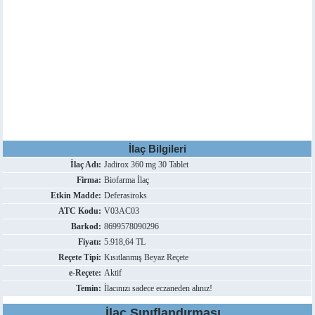
İlaç Bilgileri
İlaç Adı:
Jadirox 360 mg 30 Tablet
Firma:
Biofarma İlaç
Etkin Madde:
Deferasiroks
ATC Kodu:
V03AC03
Barkod:
8699578090296
Fiyatı:
5.918,64 TL
Reçete Tipi:
Kısıtlanmış Beyaz Reçete
e-Reçete:
Aktif
Temin:
İlacınızı sadece eczaneden alınız!
İlaç Sınıflandırması