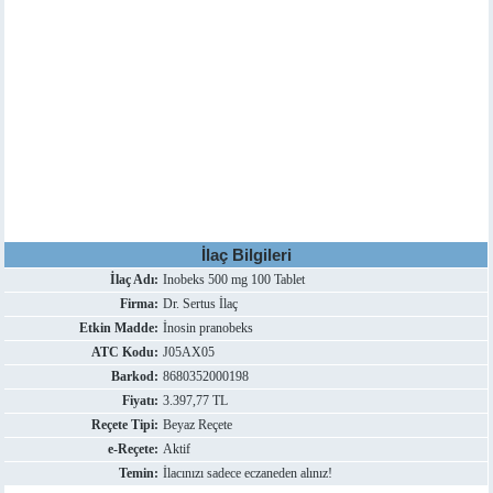
İlaç Bilgileri
İlaç Adı:
Inobeks 500 mg 100 Tablet
Firma:
Dr. Sertus İlaç
Etkin Madde:
İnosin pranobeks
ATC Kodu:
J05AX05
Barkod:
8680352000198
Fiyatı:
3.397,77 TL
Reçete Tipi:
Beyaz Reçete
e-Reçete:
Aktif
Temin:
İlacınızı sadece eczaneden alınız!