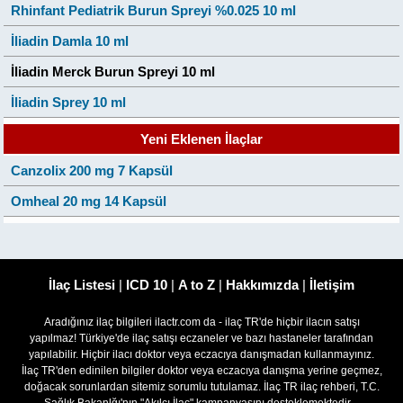
Rhinfant Pediatrik Burun Spreyi %0.025 10 ml
İliadin Damla 10 ml
İliadin Merck Burun Spreyi 10 ml
İliadin Sprey 10 ml
Yeni Eklenen İlaçlar
Canzolix 200 mg 7 Kapsül
Omheal 20 mg 14 Kapsül
İlaç Listesi
|
ICD 10
|
A to Z
|
Hakkımızda
|
İletişim
Aradığınız ilaç bilgileri ilactr.com da - ilaç TR'de hiçbir ilacın satışı
yapılmaz! Türkiye'de ilaç satışı eczaneler ve bazı hastaneler tarafından
yapılabilir. Hiçbir ilacı doktor veya eczacıya danışmadan kullanmayınız.
İlaç TR'den edinilen bilgiler doktor veya eczacıya danışma yerine geçmez,
doğacak sorunlardan sitemiz sorumlu tutulamaz. İlaç TR ilaç rehberi, T.C.