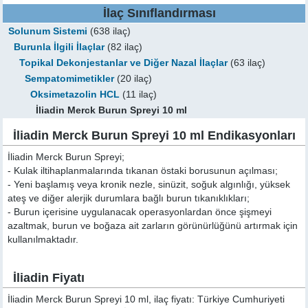
İlaç Sınıflandırması
Solunum Sistemi
(638 ilaç)
Burunla İlgili İlaçlar
(82 ilaç)
Topikal Dekonjestanlar ve Diğer Nazal İlaçlar
(63 ilaç)
Sempatomimetikler
(20 ilaç)
Oksimetazolin HCL
(11 ilaç)
İliadin Merck Burun Spreyi 10 ml
İliadin Merck Burun Spreyi 10 ml Endikasyonları
İliadin Merck Burun Spreyi;
- Kulak iltihaplanmalarında tıkanan östaki borusunun açılması;
- Yeni başlamış veya kronik nezle, sinüzit, soğuk algınlığı, yüksek
ateş ve diğer alerjik durumlara bağlı burun tıkanıklıkları;
- Burun içerisine uygulanacak operasyonlardan önce şişmeyi
azaltmak, burun ve boğaza ait zarların görünürlüğünü artırmak için
kullanılmaktadır.
İliadin Fiyatı
İliadin Merck Burun Spreyi 10 ml, ilaç fiyatı: Türkiye Cumhuriyeti