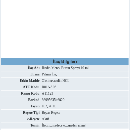
İlaç Bilgileri
İlaç Adı:
İliadin Merck Burun Spreyi 10 ml
Firma:
Palmer İlaç
Etkin Madde:
Oksimetazolin HCL
ATC Kodu:
R01AA05
Kamu Kodu:
A11123
Barkod:
8699563546029
Fiyatı:
107,34 TL
Reçete Tipi:
Beyaz Reçete
e-Reçete:
Aktif
Temin:
İlacınızı sadece eczaneden alınız!