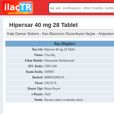
Hipersar 40 mg 28 Tablet
Kalp Damar Sistemi - Kan Basıncını Düzenleyen İlaçlar - Anjiyotensi
İlaç Bilgileri
İlaç Adı:
Hipersar 40 mg 28 Tablet
Firma:
Ufsa İlaç
Etkin Madde:
Olmesartan Medoksomil
ATC Kodu:
C09CA08
Kamu Kodu:
A09093
Barkod:
8699832090116
Fiyatı:
250,38 TL
Reçete Tipi:
Beyaz Reçete
e-Reçete:
Aktif
Temin:
İlacınızı sadece eczaneden alınız!