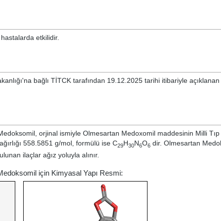
astalarda etkilidir.
akanlığı'na bağlı TİTCK tarafından 19.12.2025 tarihi itibariyle açıklana
Medoksomil, orjinal ismiyle
Olmesartan Medoxomil
maddesinin Milli Tıp
ğırlığı 558.5851 g/mol, formülü ise C
H
N
O
dir. Olmesartan Medo
29
30
6
6
lunan ilaçlar ağız yoluyla alınır.
 Medoksomil için Kimyasal Yapı Resmi: