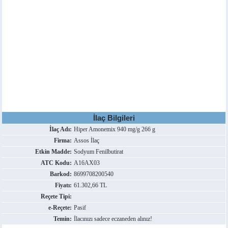
İlaç Bilgileri
İlaç Adı:
Hiper Amonemix 940 mg/g 266 g
Firma:
Assos İlaç
Etkin Madde:
Sodyum Fenilbutirat
ATC Kodu:
A16AX03
Barkod:
8699708200540
Fiyatı:
61.302,66 TL
Reçete Tipi:
e-Reçete:
Pasif
Temin:
İlacınızı sadece eczaneden alınız!