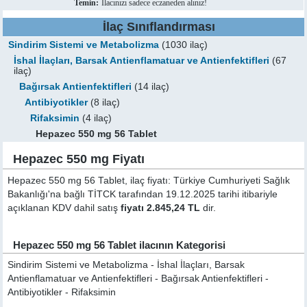
Temin:
İlacınızı sadece eczaneden alınız!
İlaç Sınıflandırması
Sindirim Sistemi ve Metabolizma
(1030 ilaç)
İshal İlaçları, Barsak Antienflamatuar ve Antienfektifleri
(67
ilaç)
Bağırsak Antienfektifleri
(14 ilaç)
Antibiyotikler
(8 ilaç)
Rifaksimin
(4 ilaç)
Hepazec 550 mg 56 Tablet
Hepazec 550 mg Fiyatı
Hepazec 550 mg 56 Tablet, ilaç fiyatı: Türkiye Cumhuriyeti Sağlık
Bakanlığı'na bağlı TİTCK tarafından 19.12.2025 tarihi itibariyle
açıklanan KDV dahil satış
fiyatı 2.845,24 TL
dir.
Hepazec 550 mg 56 Tablet ilacının Kategorisi
Sindirim Sistemi ve Metabolizma - İshal İlaçları, Barsak
Antienflamatuar ve Antienfektifleri - Bağırsak Antienfektifleri -
Antibiyotikler - Rifaksimin