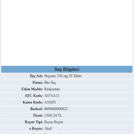
İlaç Bilgileri
İlaç Adı:
Hepazec 550 mg 56 Tablet
Firma:
İlko İlaç
Etkin Madde:
Rifaksimin
ATC Kodu:
A07AA11
Kamu Kodu:
A16205
Barkod:
8699680090825
Fiyatı:
2.845,24 TL
Reçete Tipi:
Beyaz Reçete
e-Reçete:
Aktif