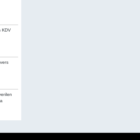
an KDV
evers
verilen
da