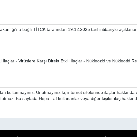
akanlığı'na bağlı TİTCK tarafından 19.12.2025 tarihi itibariyle açıklan
l İlaçlar - Virüslere Karşı Direkt Etkili İlaçlar - Nükleozid ve Nükleotid R
n kullanmayınız. Unutmayınız ki, internet sitelerinde ilaçlar hakkında 
 tutmaz. Bu sayfada Hepa-Taf kullananlar veya diğer kişiler ilaç hakkın