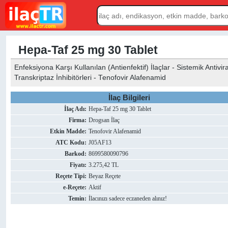
Hepa-Taf 25 mg 30 Tablet
Enfeksiyona Karşı Kullanılan (Antienfektif) İlaçlar - Sistemik Antivira
Transkriptaz İnhibitörleri - Tenofovir Alafenamid
İlaç Bilgileri
İlaç Adı:
Hepa-Taf 25 mg 30 Tablet
Firma:
Drogsan İlaç
Etkin Madde:
Tenofovir Alafenamid
ATC Kodu:
J05AF13
Barkod:
8699580090796
Fiyatı:
3.275,42 TL
Reçete Tipi:
Beyaz Reçete
e-Reçete:
Aktif
Temin:
İlacınızı sadece eczaneden alınız!