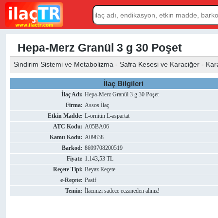
Hepa-Merz Granül 3 g 30 Poşet
Sindirim Sistemi ve Metabolizma - Safra Kesesi ve Karaciğer - Kara
İlaç Bilgileri
İlaç Adı:
Hepa-Merz Granül 3 g 30 Poşet
Firma:
Assos İlaç
Etkin Madde:
L-ornitin L-aspartat
ATC Kodu:
A05BA06
Kamu Kodu:
A09838
Barkod:
8699708200519
Fiyatı:
1.143,53 TL
Reçete Tipi:
Beyaz Reçete
e-Reçete:
Pasif
Temin:
İlacınızı sadece eczaneden alınız!