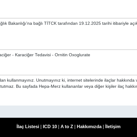
lık Bakanlığı'na bağlı TİTCK tarafından 19.12.2025 tarihi itibariyle aç
ciğer - Karaciğer Tedavisi - Ornitin Oxoglurate
n kullanmayınız. Unutmayınız ki, internet sitelerinde ilaçlar hakkında 
i tutmaz. Bu sayfada Hepa-Merz kullananlar veya diğer kişiler ilaç hakk
İlaç Listesi
|
ICD 10
|
A to Z
|
Hakkımızda
|
İletişim