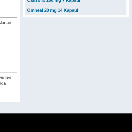
Canzolix 200 mg 7 Kapsül
Omheal 20 mg 14 Kapsül
ıklanan
verilen
ında