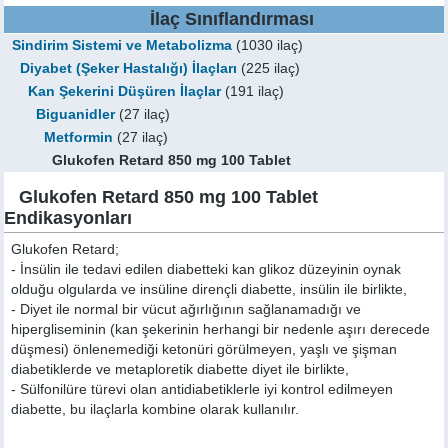
İlaç Sınıflandırması
Sindirim Sistemi ve Metabolizma
(1030 ilaç)
Diyabet (Şeker Hastalığı) İlaçları
(225 ilaç)
Kan Şekerini Düşüren İlaçlar
(191 ilaç)
Biguanidler
(27 ilaç)
Metformin
(27 ilaç)
Glukofen Retard 850 mg 100 Tablet
Glukofen Retard 850 mg 100 Tablet
Endikasyonları
Glukofen Retard;
- İnsülin ile tedavi edilen diabetteki kan glikoz düzeyinin oynak
olduğu olgularda ve insüline dirençli diabette, insülin ile birlikte,
- Diyet ile normal bir vücut ağırlığının sağlanamadığı ve
hipergliseminin (kan şekerinin herhangi bir nedenle aşırı derecede
düşmesi) önlenemediği ketonüri görülmeyen, yaşlı ve şişman
diabetiklerde ve metaploretik diabette diyet ile birlikte,
- Sülfonilüre türevi olan antidiabetiklerle iyi kontrol edilmeyen
diabette, bu ilaçlarla kombine olarak kullanılır.