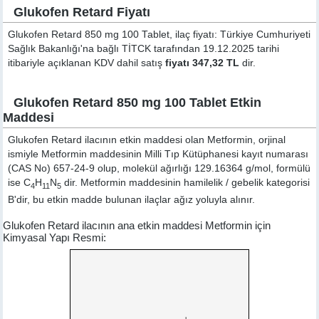
Glukofen Retard Fiyatı
Glukofen Retard 850 mg 100 Tablet, ilaç fiyatı: Türkiye Cumhuriyeti
Sağlık Bakanlığı'na bağlı TİTCK tarafından 19.12.2025 tarihi
itibariyle açıklanan KDV dahil satış
fiyatı 347,32 TL
dir.
Glukofen Retard 850 mg 100 Tablet Etkin
Maddesi
Glukofen Retard ilacının etkin maddesi olan Metformin, orjinal
ismiyle
Metformin
maddesinin Milli Tıp Kütüphanesi kayıt numarası
(CAS No) 657-24-9 olup, molekül ağırlığı 129.16364 g/mol, formülü
ise C
H
N
dir. Metformin maddesinin hamilelik / gebelik kategorisi
4
11
5
B'dir, bu etkin madde bulunan ilaçlar ağız yoluyla alınır.
Glukofen Retard ilacının ana etkin maddesi Metformin için
Kimyasal Yapı Resmi: