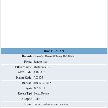
İlaç Bilgileri
İlaç Adı:
Glukofen Retard 850 mg 100 Tablet
Firma:
Sandoz İlaç
Etkin Madde:
Metformin HCL
ATC Kodu:
A10BA02
Kamu Kodu:
A03455
Barkod:
8699503030120
Fiyatı:
347,32 TL
Reçete Tipi:
Beyaz Reçete
e-Reçete:
Aktif
Temin:
İlacınızı sadece eczaneden alınız!