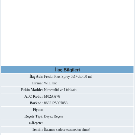
İlaç Bilgileri
İlaç Adı:
Fredol Plus Sprey %1+%5 50 ml
Firma:
WİL İlaç
Etkin Madde:
Nimesulid ve Lidokain
ATC Kodu:
M02AA76
Barkod:
8682125005058
Fiyatı:
Reçete Tipi:
Beyaz Reçete
e-Reçete:
Temin:
İlacınızı sadece eczaneden alınız!