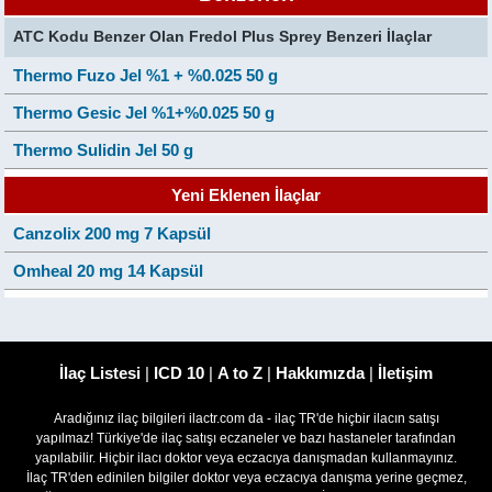
ATC Kodu Benzer Olan Fredol Plus Sprey Benzeri İlaçlar
Thermo Fuzo Jel %1 + %0.025 50 g
Thermo Gesic Jel %1+%0.025 50 g
Thermo Sulidin Jel 50 g
Yeni Eklenen İlaçlar
Canzolix 200 mg 7 Kapsül
Omheal 20 mg 14 Kapsül
İlaç Listesi
|
ICD 10
|
A to Z
|
Hakkımızda
|
İletişim
Aradığınız ilaç bilgileri ilactr.com da - ilaç TR'de hiçbir ilacın satışı
yapılmaz! Türkiye'de ilaç satışı eczaneler ve bazı hastaneler tarafından
yapılabilir. Hiçbir ilacı doktor veya eczacıya danışmadan kullanmayınız.
İlaç TR'den edinilen bilgiler doktor veya eczacıya danışma yerine geçmez,