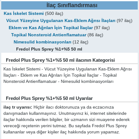
İlaç Sınıflandırması
Kas İskelet Sistemi
(500 ilaç)
Vücut Yüzeyine Uygulanan Kas-Eklem Ağrısı İlaçları
(97 ilaç)
Eklem ve Kas Ağrıları İçin Topikal İlaçlar
(97 ilaç)
Topikal Nonsteroid Antienflamatuar
(86 ilaç)
Nimesulid kombinasyonları
(12 ilaç)
Fredol Plus Sprey %1+%5 50 ml
Fredol Plus Sprey %1+%5 50 ml ilacının Kategorisi
Kas İskelet Sistemi - Vücut Yüzeyine Uygulanan Kas-Eklem Ağrısı
İlaçları - Eklem ve Kas Ağrıları İçin Topikal İlaçlar - Topikal
Nonsteroid Antienflamatuar - Nimesulid kombinasyonları
Fredol Plus Sprey %1+%5 50 ml Uyarılar
ilaç tr uyarısı:
Hiçbir ilacı doktorunuza ya da eczacınıza
danışmadan kullanmayınız. Unutmayınız ki, internet sitelerinde
ilaçlar hakkında verilen bilgiler, bir uzmanın sizi muayene ederek
vereceği reçetenin yerini tutmaz. Bu sayfada Fredol Plus Sprey
kullananlar veya diğer kişiler ilaç hakkında yorum yapamaz.