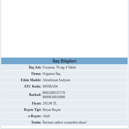
İlaç Bilgileri
İlaç Adı:
Fosamax 70 mg 4 Tablet
Firma:
Organon İlaç
Etkin Madde:
Alendronat Sodyum
ATC Kodu:
M05BA04
8683280337176
Barkod:
8699636010990
Fiyatı:
245,90 TL
Reçete Tipi:
Beyaz Reçete
e-Reçete:
Aktif
Temin:
İlacınızı sadece eczaneden alınız!