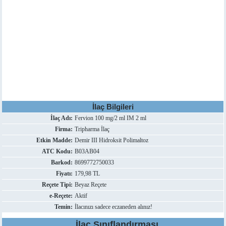
İlaç Bilgileri
İlaç Adı:
Fervion 100 mg/2 ml IM 2 ml
Firma:
Tripharma İlaç
Etkin Madde:
Demir III Hidroksit Polimaltoz
ATC Kodu:
B03AB04
Barkod:
8699772750033
Fiyatı:
179,98 TL
Reçete Tipi:
Beyaz Reçete
e-Reçete:
Aktif
Temin:
İlacınızı sadece eczaneden alınız!
İlaç Sınıflandırması