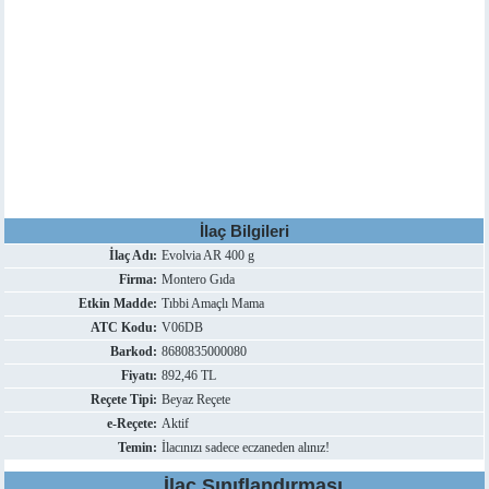
İlaç Bilgileri
İlaç Adı:
Evolvia AR 400 g
Firma:
Montero Gıda
Etkin Madde:
Tıbbi Amaçlı Mama
ATC Kodu:
V06DB
Barkod:
8680835000080
Fiyatı:
892,46 TL
Reçete Tipi:
Beyaz Reçete
e-Reçete:
Aktif
Temin:
İlacınızı sadece eczaneden alınız!
İlaç Sınıflandırması