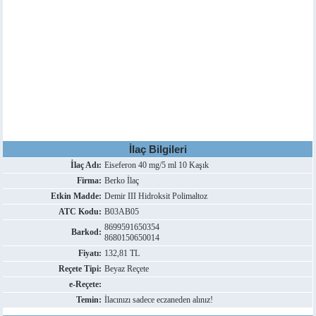
İlaç Bilgileri
İlaç Adı:
Eiseferon 40 mg/5 ml 10 Kaşık
Firma:
Berko İlaç
Etkin Madde:
Demir III Hidroksit Polimaltoz
ATC Kodu:
B03AB05
8699591650354
Barkod:
8680150650014
Fiyatı:
132,81 TL
Reçete Tipi:
Beyaz Reçete
e-Reçete:
Temin:
İlacınızı sadece eczaneden alınız!