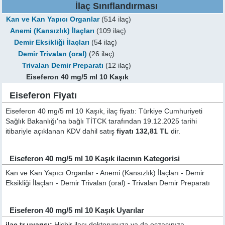
İlaç Sınıflandırması
Kan ve Kan Yapıcı Organlar
(514 ilaç)
Anemi (Kansızlık) İlaçları
(109 ilaç)
Demir Eksikliği İlaçları
(54 ilaç)
Demir Trivalan (oral)
(26 ilaç)
Trivalan Demir Preparatı
(12 ilaç)
Eiseferon 40 mg/5 ml 10 Kaşık
Eiseferon Fiyatı
Eiseferon 40 mg/5 ml 10 Kaşık, ilaç fiyatı: Türkiye Cumhuriyeti
Sağlık Bakanlığı'na bağlı TİTCK tarafından 19.12.2025 tarihi
itibariyle açıklanan KDV dahil satış
fiyatı 132,81 TL
dir.
Eiseferon 40 mg/5 ml 10 Kaşık ilacının Kategorisi
Kan ve Kan Yapıcı Organlar - Anemi (Kansızlık) İlaçları - Demir
Eksikliği İlaçları - Demir Trivalan (oral) - Trivalan Demir Preparatı
Eiseferon 40 mg/5 ml 10 Kaşık Uyarılar
ilaç tr uyarısı:
Hiçbir ilacı doktorunuza ya da eczacınıza