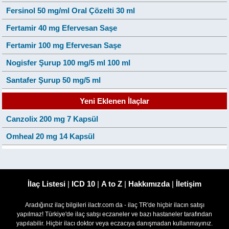
Fersinol 50 mg/ml Oral Çözelti 30 ml
Fertamir 40 mg Efervesan Saşe
Fertamir 100 mg Efervesan Saşe
Nogisfer Şurup 100 mg/5 ml 100 ml
Santafer Şurup 50 mg/5 ml
Yeni Eklenen İlaçlar
Canzolix 200 mg 7 Kapsül
Omheal 20 mg 14 Kapsül
İlaç Listesi
|
ICD 10
|
A to Z
|
Hakkımızda
|
İletişim
Aradığınız ilaç bilgileri ilactr.com da - ilaç TR'de hiçbir ilacın satışı
yapılmaz! Türkiye'de ilaç satışı eczaneler ve bazı hastaneler tarafından
yapılabilir. Hiçbir ilacı doktor veya eczacıya danışmadan kullanmayınız.