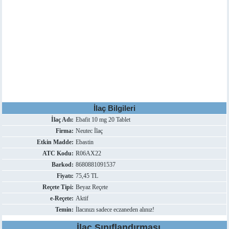
İlaç Bilgileri
İlaç Adı:
Ebafit 10 mg 20 Tablet
Firma:
Neutec İlaç
Etkin Madde:
Ebastin
ATC Kodu:
R06AX22
Barkod:
8680881091537
Fiyatı:
75,45 TL
Reçete Tipi:
Beyaz Reçete
e-Reçete:
Aktif
Temin:
İlacınızı sadece eczaneden alınız!
İlaç Sınıflandırması