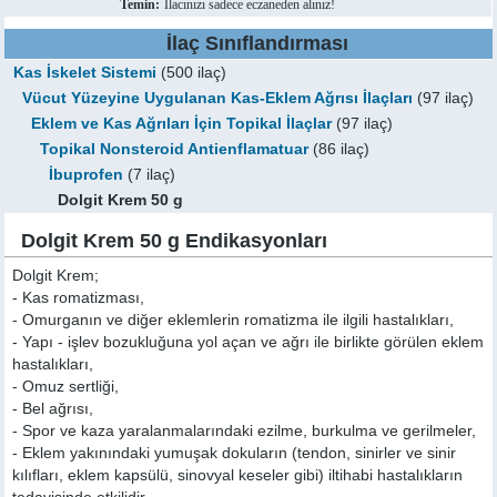
Temin:
İlacınızı sadece eczaneden alınız!
İlaç Sınıflandırması
Kas İskelet Sistemi
(500 ilaç)
Vücut Yüzeyine Uygulanan Kas-Eklem Ağrısı İlaçları
(97 ilaç)
Eklem ve Kas Ağrıları İçin Topikal İlaçlar
(97 ilaç)
Topikal Nonsteroid Antienflamatuar
(86 ilaç)
İbuprofen
(7 ilaç)
Dolgit Krem 50 g
Dolgit Krem 50 g Endikasyonları
Dolgit Krem;
- Kas romatizması,
- Omurganın ve diğer eklemlerin romatizma ile ilgili hastalıkları,
- Yapı - işlev bozukluğuna yol açan ve ağrı ile birlikte görülen eklem
hastalıkları,
- Omuz sertliği,
- Bel ağrısı,
- Spor ve kaza yaralanmalarındaki ezilme, burkulma ve gerilmeler,
- Eklem yakınındaki yumuşak dokuların (tendon, sinirler ve sinir
kılıfları, eklem kapsülü, sinovyal keseler gibi) iltihabi hastalıkların