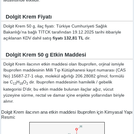
tedavisinde etkilidir.
Dolgit Krem Fiyatı
Dolgit Krem 50 g, ilaç fiyatı: Türkiye Cumhuriyeti Sağlık
Bakanlığı'na bağlı TİTCK tarafından 19.12.2025 tarihi itibariyle
açıklanan KDV dahil satış
fiyatı 132,81 TL
dir.
Dolgit Krem 50 g Etkin Maddesi
Dolgit Krem ilacının etkin maddesi olan Ibuprofen, orjinal ismiyle
Ibuprofen
maddesinin Milli Tıp Kütüphanesi kayıt numarası (CAS
No) 15687-27-1 olup, molekül ağırlığı 206.28082 g/mol, formülü
ise C
H
O
dir. Ibuprofen maddesinin hamilelik / gebelik
13
18
2
kategorisi D'dir, bu etkin madde bulunan ilaçlar ağız, vücut
yüzeyine sürme, rectal ve damar içine enjekte yollarından biriyle
alınır.
Dolgit Krem ilacının ana etkin maddesi Ibuprofen için Kimyasal Yapı
Resmi: