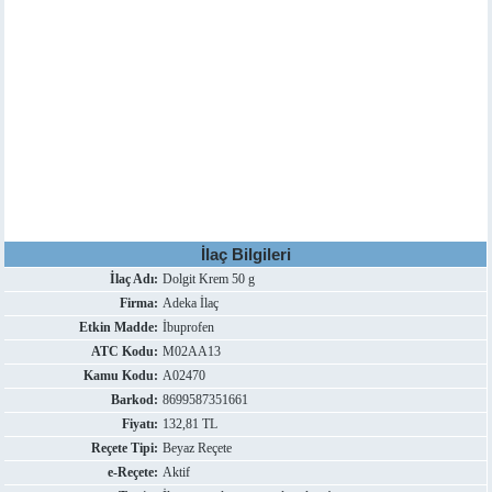
İlaç Bilgileri
İlaç Adı:
Dolgit Krem 50 g
Firma:
Adeka İlaç
Etkin Madde:
İbuprofen
ATC Kodu:
M02AA13
Kamu Kodu:
A02470
Barkod:
8699587351661
Fiyatı:
132,81 TL
Reçete Tipi:
Beyaz Reçete
e-Reçete:
Aktif