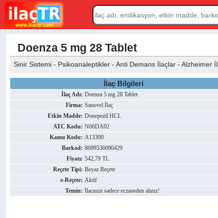
Doenza 5 mg 28 Tablet
Sinir Sistemi - Psikoanaleptikler - Anti Demans İlaçlar - Alzheimer İl
İlaç Bilgileri
İlaç Adı:
Doenza 5 mg 28 Tablet
Firma:
Sanovel İlaç
Etkin Madde:
Donepezil HCL
ATC Kodu:
N06DA02
Kamu Kodu:
A13300
Barkod:
8699536090429
Fiyatı:
542,79 TL
Reçete Tipi:
Beyaz Reçete
e-Reçete:
Aktif
Temin:
İlacınızı sadece eczaneden alınız!