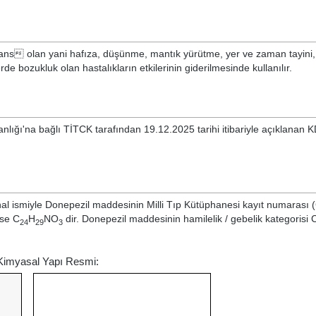
mans olan yani hafıza, düşünme, mantık yürütme, yer ve zaman tayini,
e bozukluk olan hastalıkların etkilerinin giderilmesinde kullanılır.
nlığı'na bağlı TİTCK tarafından 19.12.2025 tarihi itibariyle açıklanan 
nal ismiyle
Donepezil
maddesinin Milli Tıp Kütüphanesi kayıt numarası
ise C
H
NO
dir. Donepezil maddesinin hamilelik / gebelik kategorisi C
24
29
3
 Kimyasal Yapı Resmi: