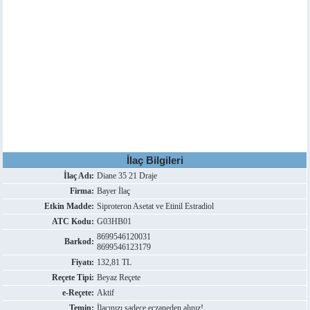
İlaç Bilgileri
İlaç Adı:
Diane 35 21 Draje
Firma:
Bayer İlaç
Etkin Madde:
Siproteron Asetat ve Etinil Estradiol
ATC Kodu:
G03HB01
8699546120031
Barkod:
8699546123179
Fiyatı:
132,81 TL
Reçete Tipi:
Beyaz Reçete
e-Reçete:
Aktif
Temin:
İlacınızı sadece eczaneden alınız!