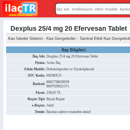
Dexplus 25/4 mg 20 Efervesan Tablet
Kas İskelet Sistemi - Kas Gevşeticiler - Santral Etkili Kas Gevşetici
İlaç Bilgileri
İlaç Adı:
Dexplus 25/4 mg 20 Efervesan Tablet
Firma:
Acino İlaç
Etkin Madde:
Deksketoprofen ve Tiyokolşikosid
ATC Kodu:
M03BX55
8682758020039
Barkod:
8697929021371
Fiyatı:
239,65 TL
Reçete Tipi:
Beyaz Reçete
e-Reçete:
Aktif
Temin:
İlacınızı sadece eczaneden alınız!