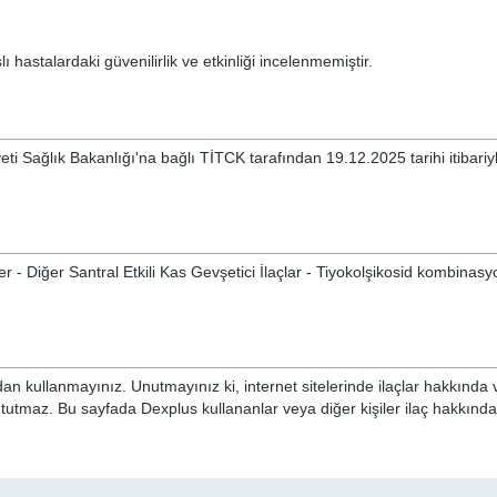
ı hastalardaki güvenilirlik ve etkinliği incelenmemiştir.
ti Sağlık Bakanlığı'na bağlı TİTCK tarafından 19.12.2025 tarihi itibariy
ler - Diğer Santral Etkili Kas Gevşetici İlaçlar - Tiyokolşikosid kombinasy
n kullanmayınız. Unutmayınız ki, internet sitelerinde ilaçlar hakkında 
i tutmaz. Bu sayfada Dexplus kullananlar veya diğer kişiler ilaç hakkınd