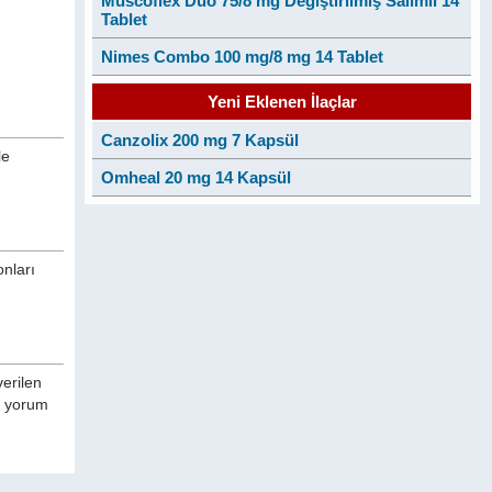
Muscoflex Duo 75/8 mg Değiştirilmiş Salımlı 14
Tablet
Nimes Combo 100 mg/8 mg 14 Tablet
Yeni Eklenen İlaçlar
Canzolix 200 mg 7 Kapsül
le
Omheal 20 mg 14 Kapsül
onları
verilen
a yorum