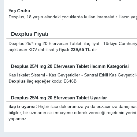
Yaş Grubu
Dexplus, 18 yaşın altındaki çocuklarda kullanılmamalıdır. İlacın yaşl
Dexplus Fiyatı
Dexplus 25/4 mg 20 Efervesan Tablet, ilaç fiyatı: Türkiye Cumhuriye
açıklanan KDV dahil satış
fiyatı 239,65 TL
dir.
Dexplus 25/4 mg 20 Efervesan Tablet ilacının Kategorisi
Kas İskelet Sistemi - Kas Gevşeticiler - Santral Etkili Kas Gevşetici
Dexplus
ilaç eşdeğer kodu: E646B
Dexplus 25/4 mg 20 Efervesan Tablet Uyarılar
ilaç tr uyarısı:
Hiçbir ilacı doktorunuza ya da eczacınıza danışmada
bilgiler, bir uzmanın sizi muayene ederek vereceği reçetenin yerin
yapamaz.