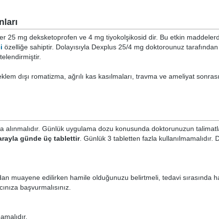
nları
ler 25 mg deksketoprofen ve 4 mg tiyokolşikosid dir. Bu etkin maddeler
i
özelliğe sahiptir. Dolayısıyla Dexplus 25/4 mg doktorounuz tarafında
elendirmiştir.
klem dışı romatizma, ağrılı kas kasılmaları, travma ve ameliyat sonras
rnına alınmalıdır. Günlük uygulama dozu konusunda doktorunuzun talimatl
arayla günde üç tablettir
. Günlük 3 tabletten fazla kullanılmamalıdır. 
dan muayene edilirken hamile olduğunuzu belirtmeli, tedavi sırasında h
ınıza başvurmalısınız.
amalıdır.