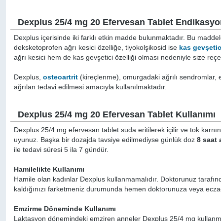
Dexplus 25/4 mg 20 Efervesan Tablet Endikasyo
Dexplus içerisinde iki farklı etkin madde bulunmaktadır. Bu madde
deksketoprofen ağrı kesici özelliğe, tiyokolşikosid ise
kas gevşetic
ağrı kesici hem de kas gevşetici özelliği olması nedeniyle size reçet
Dexplus,
osteoartrit
(kireçlenme), omurgadaki ağrılı sendromlar, e
ağrılan tedavi edilmesi amacıyla kullanılmaktadır.
Dexplus 25/4 mg 20 Efervesan Tablet Kullanımı
Dexplus 25/4 mg efervesan tablet suda eritilerek içilir ve tok ka
uyunuz. Başka bir dozajda tavsiye edilmediyse günlük doz
8 saat 
ile tedavi süresi 5 ila 7 gündür.
Hamilelikte Kullanımı
Hamile olan kadınlar Dexplus kullanmamalıdır. Doktorunuz tarafın
kaldığınızı farketmeniz durumunda hemen doktorunuza veya eczac
Emzirme Döneminde Kullanımı
Laktasyon dönemindeki emziren anneler Dexplus 25/4 mg kullanm