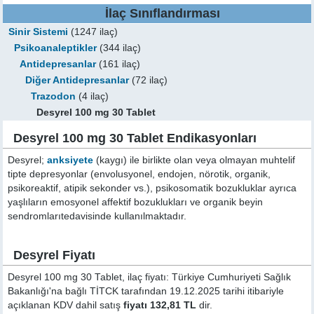
İlaç Sınıflandırması
Sinir Sistemi
(1247 ilaç)
Psikoanaleptikler
(344 ilaç)
Antidepresanlar
(161 ilaç)
Diğer Antidepresanlar
(72 ilaç)
Trazodon
(4 ilaç)
Desyrel 100 mg 30 Tablet
Desyrel 100 mg 30 Tablet Endikasyonları
Desyrel;
anksiyete
(kaygı) ile birlikte olan veya olmayan muhtelif
tipte depresyonlar (envolusyonel, endojen, nörotik, organik,
psikoreaktif, atipik sekonder vs.), psikosomatik bozukluklar ayrıca
yaşlıların emosyonel affektif bozuklukları ve organik beyin
sendromlarıtedavisinde kullanılmaktadır.
Desyrel Fiyatı
Desyrel 100 mg 30 Tablet, ilaç fiyatı: Türkiye Cumhuriyeti Sağlık
Bakanlığı'na bağlı TİTCK tarafından 19.12.2025 tarihi itibariyle
açıklanan KDV dahil satış
fiyatı 132,81 TL
dir.