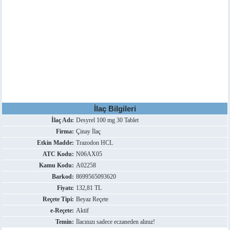
İlaç Bilgileri
İlaç Adı:
Desyrel 100 mg 30 Tablet
Firma:
Çinay İlaç
Etkin Madde:
Trazodon HCL
ATC Kodu:
N06AX05
Kamu Kodu:
A02258
Barkod:
8699565093620
Fiyatı:
132,81 TL
Reçete Tipi:
Beyaz Reçete
e-Reçete:
Aktif
Temin:
İlacınızı sadece eczaneden alınız!