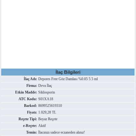
İlaç Bilgileri
İlaç Adı:
Depores Free Göz Damlası %0.05 5.5 ml
Firma:
Deva İlaç
Etkin Madde:
Siklosporin
ATC Kodu:
S01XA18
Barkod:
8699525619310
Fiyatı:
1.029,28 TL
Reçete Tipi:
Beyaz Reçete
e-Reçete:
Aktif
Temin:
İlacınızı sadece eczaneden alınız!