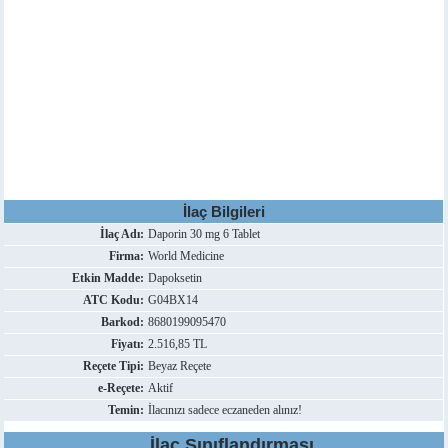
İlaç Bilgileri
İlaç Adı:
Daporin 30 mg 6 Tablet
Firma:
World Medicine
Etkin Madde:
Dapoksetin
ATC Kodu:
G04BX14
Barkod:
8680199095470
Fiyatı:
2.516,85 TL
Reçete Tipi:
Beyaz Reçete
e-Reçete:
Aktif
Temin:
İlacınızı sadece eczaneden alınız!
İlaç Sınıflandırması