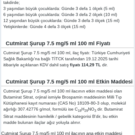
takdirde;
3 yaşından büyük çocuklarda: Günde 3 defa 1 ölçek (5 ml)
6 yaşından büyük çocuklarda: Günde 3 defa 2 ölçek (10 ml)
12 yaşından büyük çocuklarda: Günde 3 defa 3 ölçek (15 ml)
Yetişkinlerde: Günde 4 defa 3 ölçek (15 ml)
Cutmirat Şurup 7.5 mg/5 ml 100 ml Fiyatı
Cutmirat Şurup 7.5 mg/5 ml 100 ml, ilaç fiyatı: Türkiye Cumhuriyeti
Sağlık Bakanlığı'na bağlı TİTCK tarafından 19.12.2025 tarihi
itibariyle açıklanan KDV dahil satış
fiyatı 114,29 TL
dir.
Cutmirat Şurup 7.5 mg/5 ml 100 ml Etkin Maddesi
Cutmirat Şurup 7.5 mg/5 ml 100 ml ilacının etkin maddesi olan
Butamirat Sitrat, orjinal ismiyle
Brospamin
maddesinin Milli Tıp
Kütüphanesi kayıt numarası (CAS No) 18109-80-3 olup, molekül
ağırlığı 307.42776 g/mol, formülü ise C
H
NO
dir. Butamirat
18
29
3
Sitrat maddesinin hamilelik / gebelik kategorisi B'dir, bu etkin
madde bulunan ilaçlar ağız yoluyla alınır.
Cutmirat Şurup 7.5 mg/5 ml 100 ml ilacının ana etkin maddesi