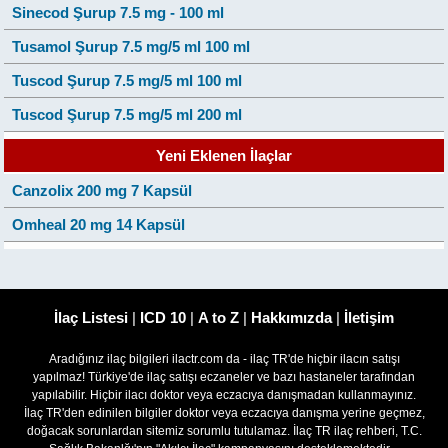
Sinecod Şurup 7.5 mg - 100 ml
Tusamol Şurup 7.5 mg/5 ml 100 ml
Tuscod Şurup 7.5 mg/5 ml 100 ml
Tuscod Şurup 7.5 mg/5 ml 200 ml
Yeni Eklenen İlaçlar
Canzolix 200 mg 7 Kapsül
Omheal 20 mg 14 Kapsül
İlaç Listesi
|
ICD 10
|
A to Z
|
Hakkımızda
|
İletişim
Aradığınız ilaç bilgileri ilactr.com da - ilaç TR'de hiçbir ilacın satışı
yapılmaz! Türkiye'de ilaç satışı eczaneler ve bazı hastaneler tarafından
yapılabilir. Hiçbir ilacı doktor veya eczacıya danışmadan kullanmayınız.
İlaç TR'den edinilen bilgiler doktor veya eczacıya danışma yerine geçmez,
doğacak sorunlardan sitemiz sorumlu tutulamaz. İlaç TR ilaç rehberi, T.C.