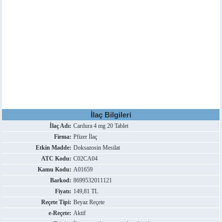
İlaç Bilgileri
İlaç Adı:
Cardura 4 mg 20 Tablet
Firma:
Pfizer İlaç
Etkin Madde:
Doksazosin Mesilat
ATC Kodu:
C02CA04
Kamu Kodu:
A01659
Barkod:
8699532011121
Fiyatı:
149,81 TL
Reçete Tipi:
Beyaz Reçete
e-Reçete:
Aktif