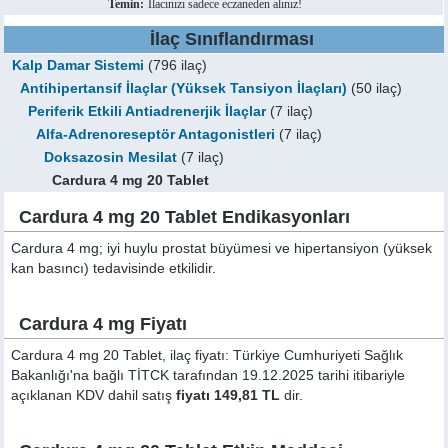
Temin:
İlacınızı sadece eczaneden alınız!
İlaç Sınıflandırması
Kalp Damar Sistemi
(796 ilaç)
Antihipertansif İlaçlar (Yüksek Tansiyon İlaçları)
(50 ilaç)
Periferik Etkili Antiadrenerjik İlaçlar
(7 ilaç)
Alfa-Adrenoreseptör Antagonistleri
(7 ilaç)
Doksazosin Mesilat
(7 ilaç)
Cardura 4 mg 20 Tablet
Cardura 4 mg 20 Tablet Endikasyonları
Cardura 4 mg; iyi huylu prostat büyümesi ve hipertansiyon (yüksek
kan basıncı) tedavisinde etkilidir.
Cardura 4 mg Fiyatı
Cardura 4 mg 20 Tablet, ilaç fiyatı: Türkiye Cumhuriyeti Sağlık
Bakanlığı'na bağlı TİTCK tarafından 19.12.2025 tarihi itibariyle
açıklanan KDV dahil satış
fiyatı 149,81 TL
dir.