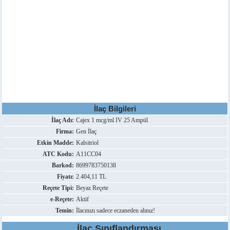
İlaç Bilgileri
İlaç Adı:
Cajex 1 mcg/ml IV 25 Ampül
Firma:
Gen İlaç
Etkin Madde:
Kalsitriol
ATC Kodu:
A11CC04
Barkod:
8699783750138
Fiyatı:
2.404,11 TL
Reçete Tipi:
Beyaz Reçete
e-Reçete:
Aktif
Temin:
İlacınızı sadece eczaneden alınız!
İlaç Sınıflandırması