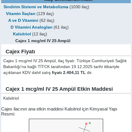
Sindirim Sistemi ve Metabolizma
(1030 ilaç)
Vitamin İlaçları
(129 ilaç)
A ve D Vitamini
(62 ilaç)
D Vitamini Analogları
(61 ilaç)
Kalsitriol
(12 ilaç)
Cajex 1 mcg/ml IV 25 Ampül
Cajex Fiyatı
Cajex 1 mcg/ml IV 25 Ampül, ilaç fiyatı: Türkiye Cumhuriyeti Sağlık
Bakanlığı'na bağlı TİTCK tarafından 19.12.2025 tarihi itibariyle
açıklanan KDV dahil satış
fiyatı 2.404,11 TL
dir.
Cajex 1 mcg/ml IV 25 Ampül Etkin Maddesi
Kalsitriol
Cajex ilacının ana etkin maddesi Kalsitriol için Kimyasal Yapı
Resmi: