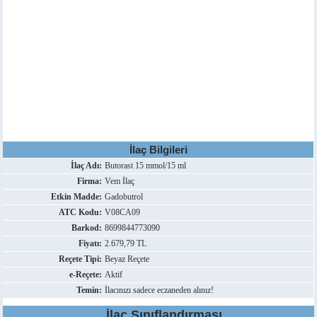
İlaç Bilgileri
İlaç Adı:
Butorast 15 mmol/15 ml
Firma:
Vem İlaç
Etkin Madde:
Gadobutrol
ATC Kodu:
V08CA09
Barkod:
8699844773090
Fiyatı:
2.679,79 TL
Reçete Tipi:
Beyaz Reçete
e-Reçete:
Aktif
Temin:
İlacınızı sadece eczaneden alınız!
İlaç Sınıflandırması