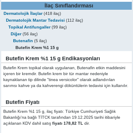
İlaç Sınıflandırması
Dermatolojik İlaçlar
(418 ilaç)
Dermatolojik Mantar Tedavisi
(112 ilaç)
Topikal Antifungaller
(99 ilaç)
Diğer
(56 ilaç)
Butenafin
(5 ilaç)
Butefin Krem %1 15 g
Butefin Krem %1 15 g Endikasyonları
Butefin Krem topikal olarak uygulanan, Butenafin etkin maddesini
içeren bir kremdir. Butefin krem bir tür mantar nedeniyle
kaynaklanan tip dilinde "tinea versicolor" olarak adlandırılan
sarımsı kahve ya da kahverengi döküntülerin tedavisi için kullanılır.
Butefin Fiyatı
Butefin Krem %1 15 g, ilaç fiyatı: Türkiye Cumhuriyeti Sağlık
Bakanlığı'na bağlı TİTCK tarafından 19.12.2025 tarihi itibariyle
açıklanan KDV dahil satış
fiyatı 178,82 TL
dir.