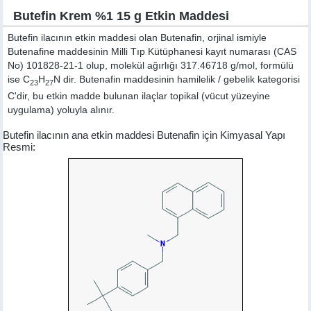
Butefin Krem %1 15 g Etkin Maddesi
Butefin ilacının etkin maddesi olan Butenafin, orjinal ismiyle
Butenafine
maddesinin Milli Tıp Kütüphanesi kayıt numarası (CAS
No) 101828-21-1 olup, molekül ağırlığı 317.46718 g/mol, formülü
ise C
H
N dir. Butenafin maddesinin hamilelik / gebelik kategorisi
23
27
C'dir, bu etkin madde bulunan ilaçlar topikal (vücut yüzeyine
uygulama) yoluyla alınır.
Butefin ilacının ana etkin maddesi Butenafin için Kimyasal Yapı
Resmi: