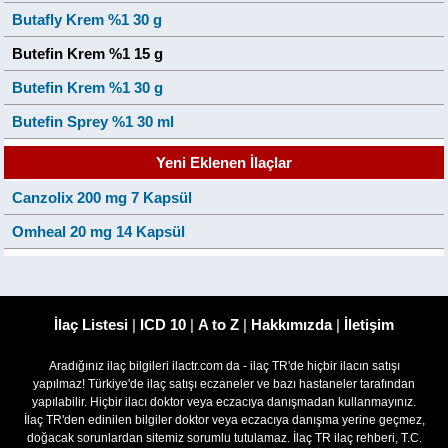
Butafly Krem %1 30 g
Butefin Krem %1 15 g
Butefin Krem %1 30 g
Butefin Sprey %1 30 ml
Yeni Eklenen İlaçlar
Canzolix 200 mg 7 Kapsül
Omheal 20 mg 14 Kapsül
İlaç Listesi
|
ICD 10
|
A to Z
|
Hakkımızda
|
İletişim
Aradığınız ilaç bilgileri ilactr.com da - ilaç TR'de hiçbir ilacın satışı
yapılmaz! Türkiye'de ilaç satışı eczaneler ve bazı hastaneler tarafından
yapılabilir. Hiçbir ilacı doktor veya eczacıya danışmadan kullanmayınız.
İlaç TR'den edinilen bilgiler doktor veya eczacıya danışma yerine geçmez,
doğacak sorunlardan sitemiz sorumlu tutulamaz. İlaç TR ilaç rehberi, T.C.