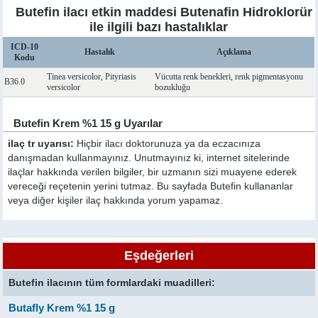
Butefin ilacı etkin maddesi Butenafin Hidroklorür
ile ilgili bazı hastalıklar
ICD-10
Hastalık
Açıklama
Kodu
Tinea versicolor, Pityriasis
Vücutta renk benekleri, renk pigmentasyonu
B36.0
versicolor
bozukluğu
Butefin Krem %1 15 g Uyarılar
ilaç tr uyarısı:
Hiçbir ilacı doktorunuza ya da eczacınıza
danışmadan kullanmayınız. Unutmayınız ki, internet sitelerinde
ilaçlar hakkında verilen bilgiler, bir uzmanın sizi muayene ederek
vereceği reçetenin yerini tutmaz. Bu sayfada Butefin kullananlar
veya diğer kişiler ilaç hakkında yorum yapamaz.
Eşdeğerleri
Butefin ilacının tüm formlardaki muadilleri:
Butafly Krem %1 15 g