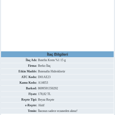
İlaç Bilgileri
İlaç Adı:
Butefin Krem %1 15 g
Firma:
Berko İlaç
Etkin Madde:
Butenafin Hidroklorür
ATC Kodu:
D01AE23
Kamu Kodu:
A14053
Barkod:
8699591350292
Fiyatı:
178,82 TL
Reçete Tipi:
Beyaz Reçete
e-Reçete:
Aktif
Temin:
İlacınızı sadece eczaneden alınız!