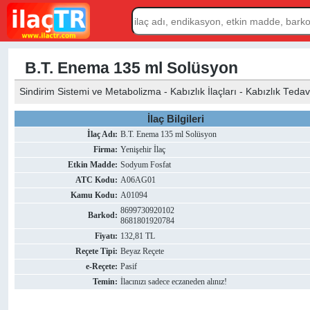
B.T. Enema 135 ml Solüsyon
Sindirim Sistemi ve Metabolizma - Kabızlık İlaçları - Kabızlık Tedav
İlaç Bilgileri
İlaç Adı:
B.T. Enema 135 ml Solüsyon
Firma:
Yenişehir İlaç
Etkin Madde:
Sodyum Fosfat
ATC Kodu:
A06AG01
Kamu Kodu:
A01094
8699730920102
Barkod:
8681801920784
Fiyatı:
132,81 TL
Reçete Tipi:
Beyaz Reçete
e-Reçete:
Pasif
Temin:
İlacınızı sadece eczaneden alınız!