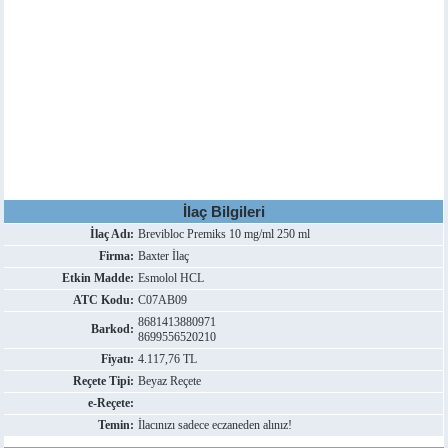
İlaç Bilgileri
İlaç Adı:
Brevibloc Premiks 10 mg/ml 250 ml
Firma:
Baxter İlaç
Etkin Madde:
Esmolol HCL
ATC Kodu:
C07AB09
8681413880971
Barkod:
8699556520210
Fiyatı:
4.117,76 TL
Reçete Tipi:
Beyaz Reçete
e-Reçete:
Temin:
İlacınızı sadece eczaneden alınız!