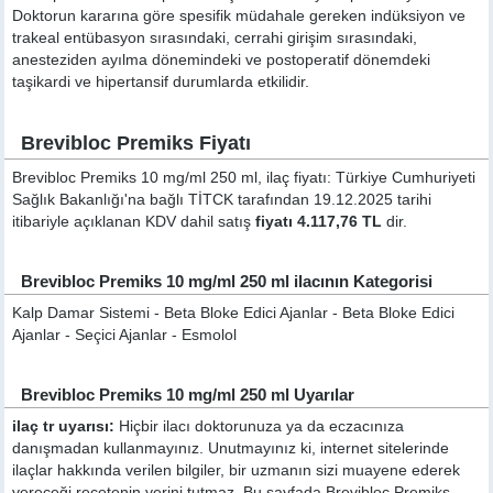
Doktorun kararına göre spesifik müdahale gereken indüksiyon ve
trakeal entübasyon sırasındaki, cerrahi girişim sırasındaki,
anesteziden ayılma dönemindeki ve postoperatif dönemdeki
taşikardi ve hipertansif durumlarda etkilidir.
Brevibloc Premiks Fiyatı
Brevibloc Premiks 10 mg/ml 250 ml, ilaç fiyatı: Türkiye Cumhuriyeti
Sağlık Bakanlığı'na bağlı TİTCK tarafından 19.12.2025 tarihi
itibariyle açıklanan KDV dahil satış
fiyatı 4.117,76 TL
dir.
Brevibloc Premiks 10 mg/ml 250 ml ilacının Kategorisi
Kalp Damar Sistemi - Beta Bloke Edici Ajanlar - Beta Bloke Edici
Ajanlar - Seçici Ajanlar - Esmolol
Brevibloc Premiks 10 mg/ml 250 ml Uyarılar
ilaç tr uyarısı:
Hiçbir ilacı doktorunuza ya da eczacınıza
danışmadan kullanmayınız. Unutmayınız ki, internet sitelerinde
ilaçlar hakkında verilen bilgiler, bir uzmanın sizi muayene ederek
vereceği reçetenin yerini tutmaz. Bu sayfada Brevibloc Premiks