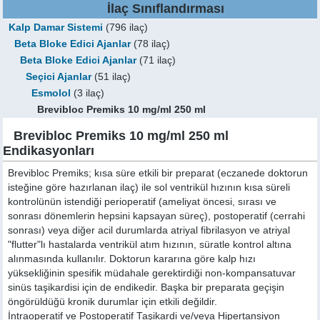
İlaç Sınıflandırması
Kalp Damar Sistemi
(796 ilaç)
Beta Bloke Edici Ajanlar
(78 ilaç)
Beta Bloke Edici Ajanlar
(71 ilaç)
Seçici Ajanlar
(51 ilaç)
Esmolol
(3 ilaç)
Brevibloc Premiks 10 mg/ml 250 ml
Brevibloc Premiks 10 mg/ml 250 ml
Endikasyonları
Brevibloc Premiks; kısa süre etkili bir preparat (eczanede doktorun
isteğine göre hazırlanan ilaç) ile sol ventrikül hızının kısa süreli
kontrolünün istendiği perioperatif (ameliyat öncesi, sırası ve
sonrası dönemlerin hepsini kapsayan süreç), postoperatif (cerrahi
sonrası) veya diğer acil durumlarda atriyal fibrilasyon ve atriyal
"flutter"lı hastalarda ventrikül atım hızının, süratle kontrol altına
alınmasında kullanılır. Doktorun kararına göre kalp hızı
yüksekliğinin spesifik müdahale gerektirdiği non-kompansatuvar
sinüs taşikardisi için de endikedir. Başka bir preparata geçişin
öngörüldüğü kronik durumlar için etkili değildir.
İntraoperatif ve Postoperatif Taşikardi ve/veya Hipertansiyon